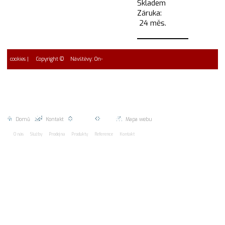
Skladem
Záruka:
24 měs.
cookies
| Copyright ©
Návštěvy: On-
2026 EUROMAC spol. s r.o.
line: 1 * Návštěvy dnes 0
Celkem 0
Domů
|
Kontakt
|
Nahoru |
Zpět |
Mapa webu
O nás
Služby
Prodejna
Produkty
Reference
Kontakt