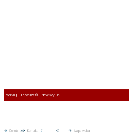
cookies
| Copyright ©
Návštěvy: On-
2026 EUROMAC spol. s r.o.
line: 1 * Návštěvy dnes 0
Celkem 0
Domů
|
Kontakt
|
Nahoru |
Zpět |
Mapa webu