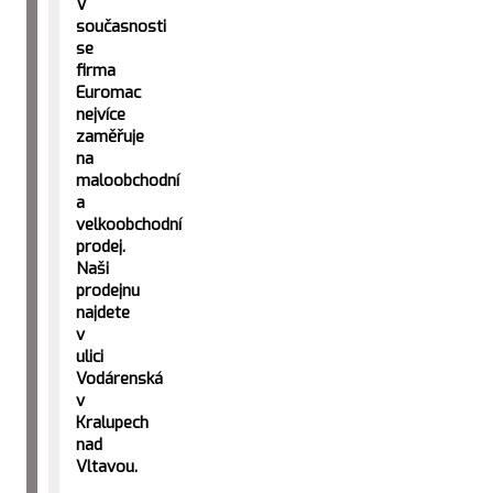
V
současnosti
se
firma
Euromac
nejvíce
zaměřuje
na
maloobchodní
a
velkoobchodní
prodej.
Naši
prodejnu
najdete
v
ulici
Vodárenská
v
Kralupech
nad
Vltavou.