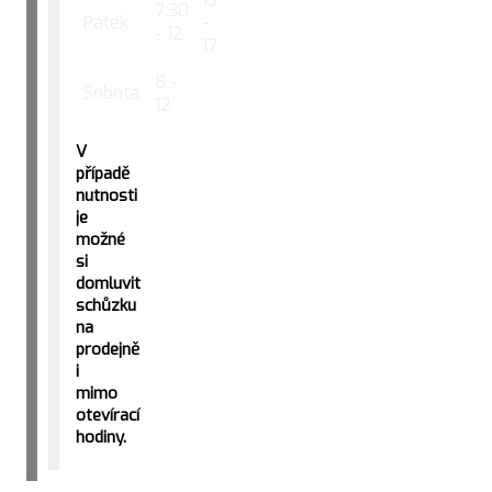
7:30
Pátek
-
- 12
17
8 -
Sobota
12
V
případě
nutnosti
je
možné
si
domluvit
schůzku
na
prodejně
i
mimo
otevírací
hodiny.