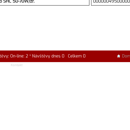
ro SHC 50-70W/zr.
00000049500000
těvy: On-line: 2 * Návštěvy dnes 0 Celkem 0
Do
Kontakt