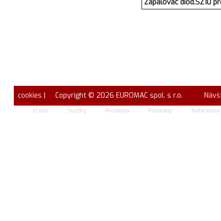
Zapalovac diod.SZ10 p
cookies
| Copyright © 2026 EUROMAC spol. s r.o.
Návš
O nás
Služby
Prodejna
Produkty
Reference