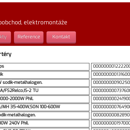
loobchod, elektromontáže
kty
Reference
Kontakt
rtéry
ps
00000000122220
ik
00000000013160
 sodik-metalhalogen.
00000000090250
A/FS2Relco,IS-2 TU
00000000073760
 1000-2000W Phil.
00000000024190
M/MH 35-400W,SON 100-600W
00000000076490
dik-metalhalogen.
00000000082890
00W 240V Phil.
00000000019700