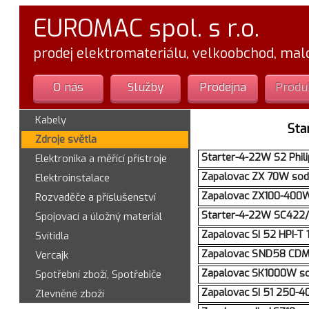
EUROMAC spol. s r.o.
prodej elektromateriálu, velkoobchod, ma
O nás
Služby
Prodejna
Produ
Kabely
Sta
Zdroje světla
Starter-4-22W S2 Phili
Elektronika a měřící přístroje
Zapalovac ZX 70W sod
Elektroinstalace
Zapalovac ZX100-400W
Rozvaděče a příslušenství
Starter-4-22W SC422/
Spojovací a úložný materiál
Zapalovac SI 52 HPI-T
Svítidla
Zapalovac SND58 CD
Vercajk
Zapalovac SK1000W so
Spotřební zboží, Spotřebiče
Zapalovac SI 51 250-4
Zlevněné zboží