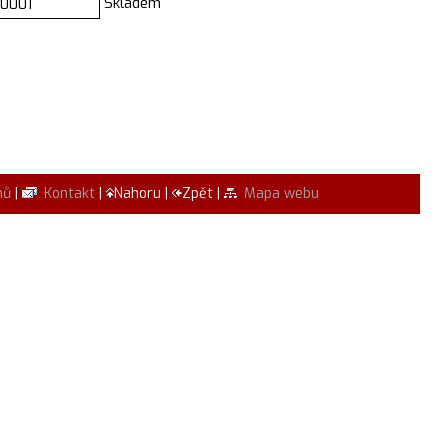
Skladem
0001
mů
|
Kontakt
|
Nahoru |
Zpět |
Mapa webu