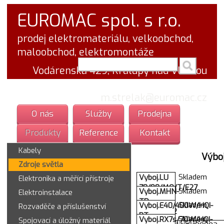
EUROMAC spol. s r.o.
prodej elektromateriálu, velkoobchod,
maloobchod, elektromontáže
vyhledej v textu
Vodárenská 429, Kralupy nad Vltavou
tel.: 777 766 555
email:
m.strelak@euromac.cz
O nás
Služby
Prodejna
Produkty
Reference
Kontakt
Kabely
Výbo
Zdroje světla
Skladem
Vyboj.LU
Elektronika a měřící přístroje
70/90/MO/T/E27
Skladem
Vyboj.MHN-
Elektroinstalace
1/25
TD
Skladem
Vyboj.E40/400W/HQI-
Rozvaděče a příslušenství
46221
250W/842
BT
Skladem
Vyboj.RX7s/70W/HQI-
Spojovací a úložný materiál
Fc2 bila