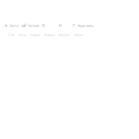
2026 EUROMAC spol. s r.o.
line: 5 * Návštěvy dnes 0
Celkem 0
Domů
|
Kontakt
|
Nahoru |
Zpět |
Mapa webu
O nás
Služby
Prodejna
Produkty
Reference
Kontakt