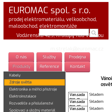
EUROMAC spol. s r.o.
prodej elektromateriálu, velkoobchod,
maloobchod, elektromontáže
vyhledej v textu
Vodárenská 429, Kralupy nad Vltavou
tel.: 777 766 555
email:
m.strelak@euromac.cz
O nás
Služby
Prodejna
Produkty
Reference
Kontakt
Kabely
Váno
Zdroje světla
osvět
Elektronika a měřící přístroje
Skladem
Van.sada
Elektroinstalace
RXL 11
Skladem
Van.sada
Rozvaděče a příslušenství
60LED
RXL 15
Skladem
Van.sada
6+5m
Spojovací a úložný materiál
60LED