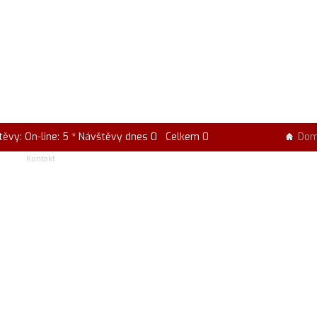
těvy: On-line: 5 * Návštěvy dnes 0 Celkem 0
Do
Kontakt