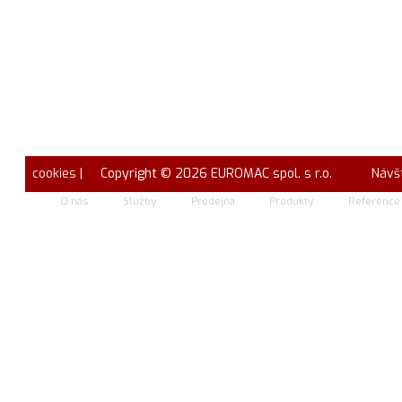
cookies
| Copyright © 2026 EUROMAC spol. s r.o.
Návš
O nás
Služby
Prodejna
Produkty
Reference