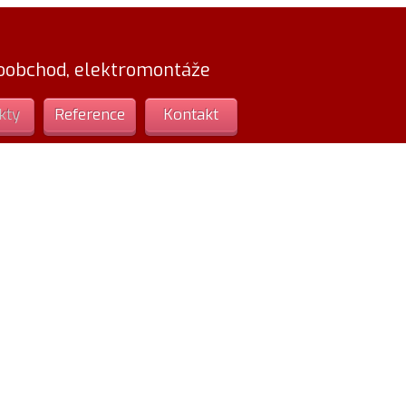
loobchod, elektromontáže
kty
Reference
Kontakt