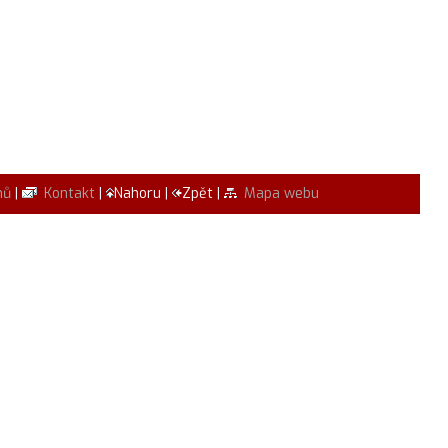
mů
|
Kontakt
|
Nahoru |
Zpět |
Mapa webu