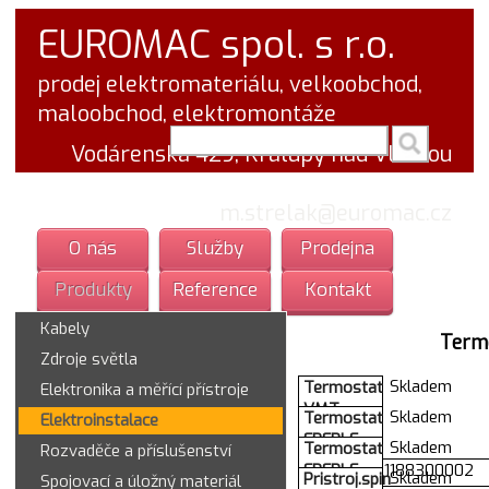
EUROMAC spol. s r.o.
prodej elektromateriálu, velkoobchod,
maloobchod, elektromontáže
vyhledej v textu
Vodárenská 429, Kralupy nad Vltavou
tel.: 777 766 555
email:
m.strelak@euromac.cz
O nás
Služby
Prodejna
Produkty
Reference
Kontakt
Kabely
Term
Zdroje světla
Skladem
Termostat
Elektronika a měřící přístroje
VMT
Skladem
Termostat
Elektroinstalace
3000
EBERLE
Skladem
Termostat
Rozvaděče a příslušenství
FIT 3U
EBERLE
000000001188300002
Skladem
Pristroj.spin
Spojovací a úložný materiál
16A