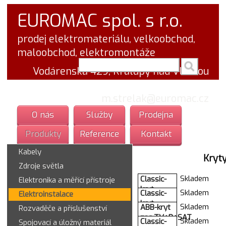
EUROMAC spol. s r.o.
prodej elektromateriálu, velkoobchod,
maloobchod, elektromontáže
vyhledej v textu
Vodárenská 429, Kralupy nad Vltavou
tel.: 777 766 555
email:
m.strelak@euromac.cz
O nás
Služby
Prodejna
Produkty
Reference
Kontakt
Kabely
Kryt
Zdroje světla
Skladem
Classic-
Elektronika a měřící přístroje
kryt
Skladem
Classic-
Elektroinstalace
zasuvky
kryt
Skladem
ABB-kryt
Rozvaděče a příslušenství
5517-
zas.1xTLF
zas.TV+R+SAT
B75B1
Skladem
Classic-
Spojovací a úložný materiál
5013C-