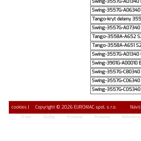
Swing-3557G-A01340 B1 
Swing-3557G-A06340 B1
Tango-kryt deleny 3
Swing-3557G-A07340 B1
Tango-3558A-A652 S2 k
Tango-3558A-A651 S2 k
Swing-3557G-A01340 C1
Swing-3901G-A00010 B1
Swing-3557G-C80340 B1
Swing-3557G-C06340 B1
Swing-3557G-C05340 B1
cookies
| Copyright © 2026 EUROMAC spol. s r.o.
Návš
O nás
Služby
Prodejna
Produkty
Reference