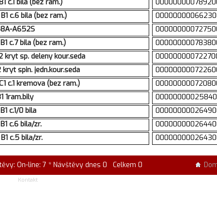
c.1 bila (bez ram.)
00000000078920
 c.6 bila (bez ram.)
00000000066230
558A-A652S
00000000072750
 c.7 bila (bez ram.)
00000000078380
ryt sp. deleny kour.seda
00000000072270
ryt spin. jedn.kour.seda
00000000072260
 c.1 kremova (bez ram.)
00000000072080
 1ram.bily
00000000025840
 c.1/0 bila
00000000026490
 c.6 bila/zr.
00000000026440
 c.5 bila/zr.
00000000026430
těvy: On-line: 7 * Návštěvy dnes 0 Celkem 0
Do
Kontakt