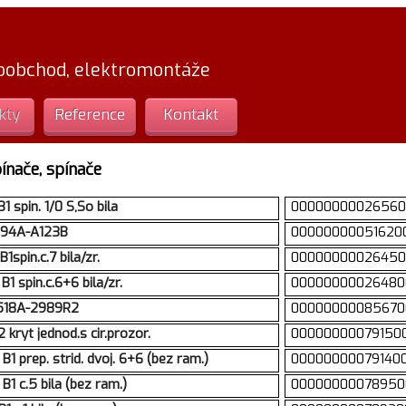
loobchod, elektromontáže
kty
Reference
Kontakt
ínače, spínače
spin. 1/0 S,So bila
00000000026560
3294A-A123B
00000000051620
pin.c.7 bila/zr.
00000000026450
 spin.c.6+6 bila/zr.
00000000026480
5518A-2989R2
00000000085670
ryt jednod.s cir.prozor.
00000000079150
prep. strid. dvoj. 6+6 (bez ram.)
00000000079140
 c.5 bila (bez ram.)
00000000078950