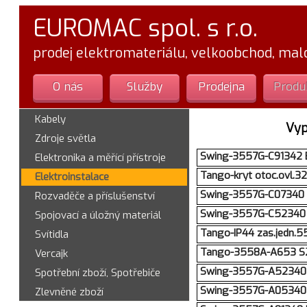
EUROMAC spol. s r.o.
prodej elektromateriálu, velkoobchod, ma
O nás
Služby
Prodejna
Produ
Kabely
Vyp
Zdroje světla
Swing-3557G-C91342 B1 
Elektronika a měřící přístroje
Tango-kryt otoc.ovl.
Elektroinstalace
Swing-3557G-C07340 B1s
Rozvaděče a příslušenství
Swing-3557G-C52340 B1
Spojovací a úložný materiál
Tango-IP44 zas.jedn.
Svítidla
Tango-3558A-A653 S2 k
Vercajk
Swing-3557G-A52340 B1 
Spotřební zboží, Spotřebiče
Swing-3557G-A05340 B1
Zlevněné zboží