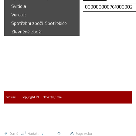
Svítidla
000000000761000002
Vercajk
Spotřební zboží, Spotřebiče
Zlevněné zboží
cookies
| Copyright ©
Návštěvy: On-
2026 EUROMAC spol. s r.o.
line: 2 * Návštěvy dnes 0
Celkem 0
Domů
|
Kontakt
|
Nahoru |
Zpět |
Mapa webu