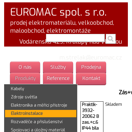
EUROMAC spol. s r.o.
prodej elektromateriálu, velkoobchod,
maloobchod, elektromontáže
vyhledej v textu
Vodárenská 429, Kralupy nad Vltavou
tel.: 777 766 555
email:
m.strelak@euromac.cz
O nás
Služby
Prodejna
Produkty
Reference
Kontakt
Kabely
Zás+
Zdroje světla
Skladem
Praktik-
Elektronika a měřící přístroje
3932-
Elektroinstalace
20062 B
Rozvaděče a příslušenství
zas.+c.6
IP44 bila
Spojovací a úložný materiál