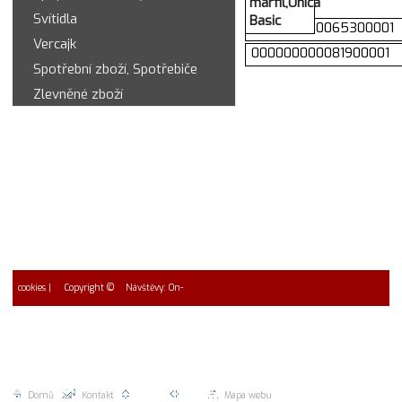
marfil,Unica
Svítidla
Basic
000000000065300001
Vercajk
000000000081900001
Spotřební zboží, Spotřebiče
Zlevněné zboží
cookies
| Copyright ©
Návštěvy: On-
2026 EUROMAC spol. s r.o.
line: 4 * Návštěvy dnes 0
Celkem 0
Domů
|
Kontakt
|
Nahoru |
Zpět |
Mapa webu