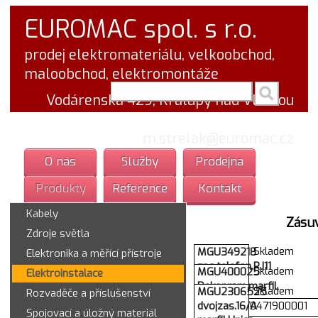
EUROMAC spol. s r.o.
prodej elektromateriálu, velkoobchod,
maloobchod, elektromontáže
vyhledej v textu
Vodárenská 429, Kralupy nad Vltavou
tel.: 777 766 555
email:
m.strelak@euromac.cz
O nás
Služby
Prodejna
Produkty
Reference
Kontakt
Kabely
Zásu
Zdroje světla
Skladem
MGU349218
Elektronika a měřící přístroje
zas.telefon.RJ11
Skladem
MGU400025
Elektroinstalace
jednon.
Dekor.ram,marfil,
Skladem
MGU2306525
Rozvaděče a příslušenství
Unica
dvojzas.16/A
000000000471900001
Spojovací a úložný materiál
colors