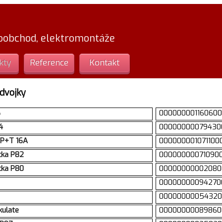
loobchod, elektromontáže
kty
Reference
Kontakt
dvojky
6
00000000116060
4
00000000079430
x2P+T 16A
000000001071100
cka P82
00000000071090
cka P80
00000000002080
00000000094270
00000000054320
kulate
00000000089860