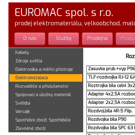
EUROMAC spol. s r.o.
prodej elektromateriálu, velkoobchod, ma
O nás
Služby
Prodejna
Produ
Kabely
Roz
Zdroje světla
Zasuvka prub.+vyp P9
Elektronika a měřící přístroje
TLF-rozdvojka RJ-12 6/
Elektroinstalace
Roztrojka bila celni 3
Rozvaděče a příslušenství
Adapter 4x2,5A rozbo
Spojovací a úložný materiál
Adapter 2x2,5A rozbo
Svítidla
Rozdvoj.bila 4R-5 Flip.
Vercajk
Rozdvojka bila P90
Spotřební zboží, Spotřebiče
Rozdvojka bila SPC 63 
Zlevněné zboží