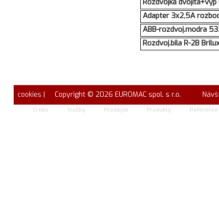
Rozdvojka dvojita+vyp
Adapter 3x2,5A rozboc
ABB-rozdvoj.modra 5
Rozdvoj.bila R-2B Brilu
cookies
| Copyright © 2026 EUROMAC spol. s r.o.
Návš
O nás
Služby
Prodejna
Produkty
Reference