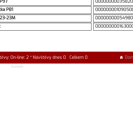
 P97
00000000035820
ka P81
00000000109050
323-23M
00000000054980
x
00000000016300
těvy: On-line: 2 * Návštěvy dnes 0 Celkem 0
Do
Kontakt