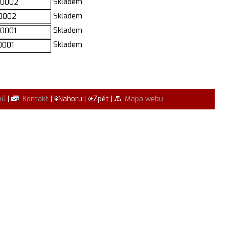
Skladem
0002
Skladem
0002
Skladem
0001
Skladem
0001
mů
|
Kontakt
|
Nahoru |
Zpět |
Mapa webu