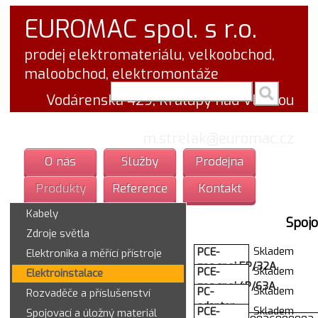
EUROMAC spol. s r.o.
prodej elektromateriálu, velkoobchod,
maloobchod, elektromontáže
vyhledej v textu
Vodárenská 429, Kralupy nad Vltavou
tel.: 777 766 555
email:
m.strelak@euromac.cz
O nás
Služby
Prodejna
Produkty
Reference
Kontakt
Kabely
Spojo
Zdroje světla
Skladem
PCE-
Elektronika a měřící přístroje
zas.spoj.5P/32A
Skladem
PCE-
Elektroinstalace
225-6TT
zas.spoj.4P/63A
Skladem
PC-
Rozvaděče a příslušenství
bezsroub.
Twist
adapter
Skladem
PCE-
Spojovací a úložný materiál
vick.IP67