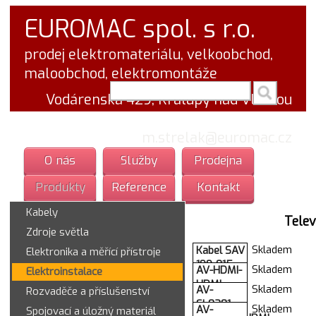
EUROMAC spol. s r.o.
prodej elektromateriálu, velkoobchod,
maloobchod, elektromontáže
vyhledej v textu
Vodárenská 429, Kralupy nad Vltavou
tel.: 777 766 555
email:
m.strelak@euromac.cz
O nás
Služby
Prodejna
Produkty
Reference
Kontakt
Kabely
Telev
Zdroje světla
Skladem
Kabel SAV
Elektronika a měřící přístroje
199-015
Skladem
AV-HDMI-
Elektroinstalace
Sencor
HDMI
Skladem
AV-
Rozvaděče a příslušenství
1,5m
10m,1.4,
SL0301-
35040929
Skladem
AV-
Spojovací a úložný materiál
M/M