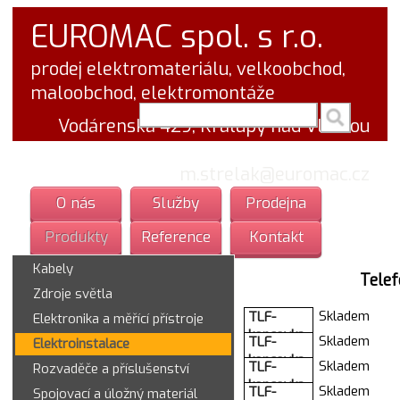
EUROMAC spol. s r.o.
prodej elektromateriálu, velkoobchod,
maloobchod, elektromontáže
vyhledej v textu
Vodárenská 429, Kralupy nad Vltavou
tel.: 777 766 555
email:
m.strelak@euromac.cz
O nás
Služby
Prodejna
Produkty
Reference
Kontakt
Kabely
Telef
Zdroje světla
Skladem
TLF-
Elektronika a měřící přístroje
koncovka
Skladem
TLF-
Elektroinstalace
RJ-45 8/8
koncovka
Skladem
TLF-
Rozvaděče a příslušenství
licna pro
RJ-11
koncovka
kulaty dat.
Skladem
TLF-
Spojovací a úložný materiál
6/4,US6/4