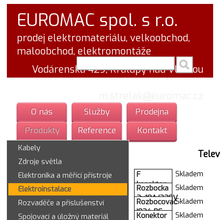
EUROMAC spol. s r.o.
prodej elektromateriálu, velkoobchod,
maloobchod, elektromontáže
vyhledej v textu
Vodárenská 429, Kralupy nad Vltavou
tel.: 777 766 555
email:
m.strelak@euromac.cz
O nás
Služby
Prodejna
Produkty
Reference
Kontakt
Kabely
Telev
Zdroje světla
Skladem
F
Elektronika a měřící přístroje
konektor
Skladem
Rozbocka
Elektroinstalace
redukce
3x10A/230V
Skladem
Rozbocovac
Rozvaděče a příslušenství
uhl.
bila P94
I034-PF
R5639 18
Skladem
Konektor
Spojovací a úložný materiál