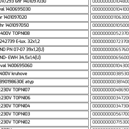
30V/293 6hr 1401097030
00000000010480
oval 1400695030
00000000010410
hr 1401097020
00000000110630
6hr 1401097050
00000000010500
3x400V TOPNI08
00000000052370
42739 E-lux. 32x1,2
00000000072370
ND PN 07-07 39x1,2(U)
00000000065760
ND- EWH 34,5x1,4(U)
00000000065600
oval 1400695060
00000000010430
,400V kruhove
00000000038530
1890198630E atyp
00000000038140
3x230V TOPNI07
00000000048690
3x230V TOPNI06
00000000034720
3x230V TOPNI04
00000000034730
3x230V TOPNI03
00000000056170
3x230V TOPNI02
00000000071530