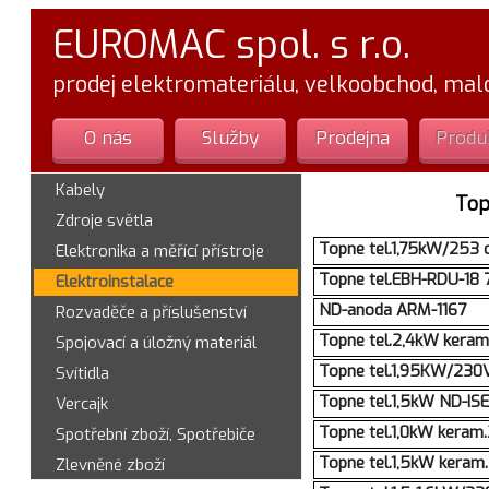
EUROMAC spol. s r.o.
prodej elektromateriálu, velkoobchod, ma
O nás
Služby
Prodejna
Produ
Kabely
Top
Zdroje světla
Topne tel.1,75kW/253
Elektronika a měřící přístroje
Topne tel.EBH-RDU-18 
Elektroinstalace
ND-anoda ARM-1167
Rozvaděče a příslušenství
Topne tel.2,4kW kera
Spojovací a úložný materiál
Topne tel.1,95KW/230V
Svítidla
Topne tel.1,5kW ND-I
Vercajk
Topne tel.1,0kW keram
Spotřební zboží, Spotřebiče
Topne tel.1,5kW keram
Zlevněné zboží