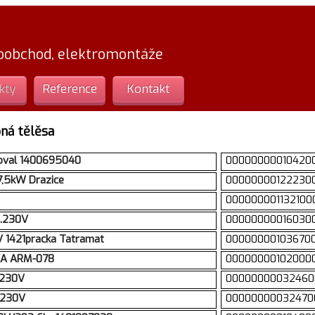
loobchod, elektromontáže
kty
Reference
Kontakt
ná tělěsa
 oval 1400695040
00000000010420
7,5kW Drazice
00000000122230
000000001132100
m.230V
00000000016030
 1421pracka Tatramat
00000000103670
SEA ARM-078
00000000102000
.230V
00000000032460
.230V
00000000032470