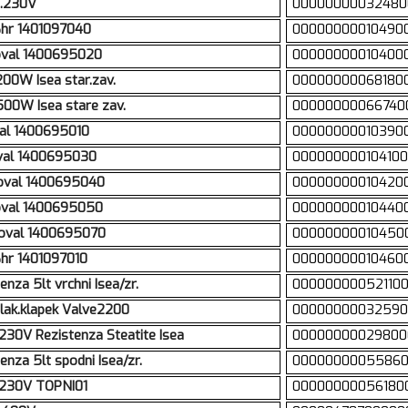
m.230V
00000000032480
6hr 1401097040
00000000010490
 oval 1400695020
00000000010400
200W Isea star.zav.
00000000068180
500W Isea stare zav.
00000000066740
val 1400695010
00000000010390
oval 1400695030
000000000104100
 oval 1400695040
00000000010420
oval 1400695050
00000000010440
 oval 1400695070
00000000010450
hr 1401097010
00000000010460
nza 5lt vrchni Isea/zr.
000000000521100
lak.klapek Valve2200
00000000032590
230V Rezistenza Steatite Isea
00000000029800
nza 5lt spodni Isea/zr.
00000000055860
x230V TOPNI01
00000000056180