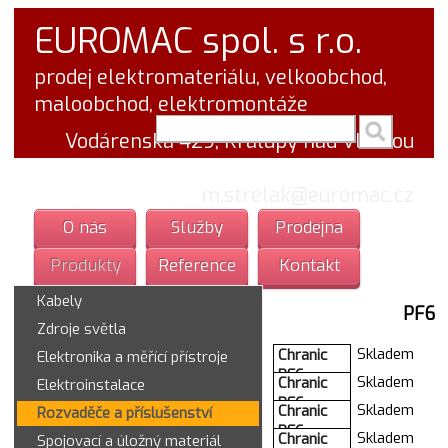
EUROMAC spol. s r.o.
prodej elektromateriálu, velkoobchod,
maloobchod, elektromontáže
vyhledej v textu
Vodárenská 429, Kralupy nad Vltavou
tel.: 777 766 555
email:
m.strelak@euromac.cz
O nás
Služby
Prodejna
Produkty
Reference
Kontakt
Kabely
PF6
Zdroje světla
Skladem
Chranic
Elektronika a měřící přístroje
PF6-
Skladem
Chranic
Elektroinstalace
40/2/003
PF6-
Skladem
Chranic
Rozvaděče a příslušenství
286496
63/4/003
PF6-
Moel.
Skladem
Chranic
Spojovací a úložný materiál
286512