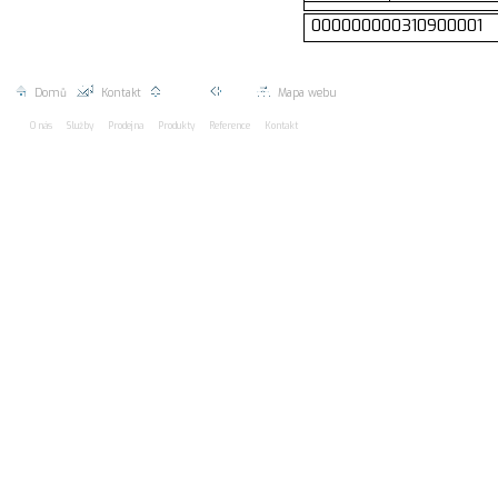
2026 EUROMAC spol. s r.o.
line: 5 * Návštěvy dnes 0
000000000310900001
Celkem 0
Domů
|
Kontakt
|
Nahoru |
Zpět |
Mapa webu
O nás
Služby
Prodejna
Produkty
Reference
Kontakt