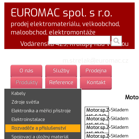
EUROMAC spol. s r.o.
prodej elektromateriálu, velkoobchod,
maloobchod, elektromontáže
vyhledej v textu
Vodárenská 429, Kralupy nad Vltavou
tel.: 777 766 555
email:
m.strelak@euromac.cz
O nás
Služby
Prodejna
Produkty
Reference
Kontakt
Kabely
Moto
Zdroje světla
Skladem
Motor.sp.Z-
Elektronika a měřící přístroje
MS-6,3/3
Skladem
Motor.sp.Z-
Elektroinstalace
4,0-6,3
MS-16/3
Skladem
Motor.sp.Z-
Rozvaděče a příslušenství
248410
10,0-16,0
MS-10/3
Moel.
Skladem
Motor.sp.Z-
Spojovací a úložný materiál
248412