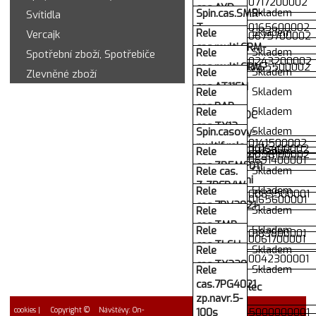
multif.rele
000000000717200002
cas.AYD
asym.cykl.
Skladem
Spin.cas.SMR-
Svítidla
hvezda-
T
000000000165600002
Skladem
Rele
Vercajk
trojuh.EPM
000000000675700002
multif.rele
cas.multi.CRM-
Skladem
Rele
Spotřební zboží, Spotřebiče
91H UNI
000000000243200002
cas.multi.CRM-
000000000165500002
Skladem
Rele
Zlevněné zboží
0,1s-10dni
93H UNI
cas.AT11EN
1x
Skladem
Rele
3x
24-
prep.16A
cas.BAR
prep.8A
Skladem
Rele
240V/AC/DC
Elko
VDE0435
Elko
cas.TX12-
Autonics
Skladem
Spin.casovy-
Syrelec
KC
000000000141500002
multif.rele
000000000016400002
Skladem
Rele
230V/50Hz
000000000058100002
SMR-
000000000691400001
cas.ZR5MF011
1-100s
Skladem
Rele cas.
H/zr.
multifunkcni
Z-ZRER/W
Skladem
Rele
1P
000000000083500001
248881
000000000165600001
cas.7PV2021-
Schrack
Skladem
Rele
Moel.
zp.navr.5-
cas.TMR
Skladem
Rele
10s
000000000183800001
48 L 12-
000000000061700001
cas.TLSU
Skladem
Rele
230V
10-260V
000000000042300001
cas.TX320
AC/DC
Skladem
Rele
50Hz
ZR AC
88886516
cas.7PG4021
multif.Syrelec
230/50Hz
Crouzet
zp.navr.5-
640s DC
cookies
| Copyright ©
Návštěvy: On-
100s
000003625000000001