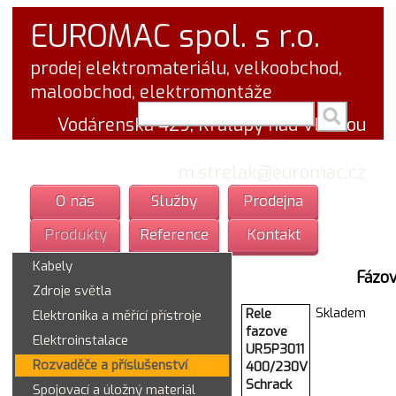
EUROMAC spol. s r.o.
prodej elektromateriálu, velkoobchod,
maloobchod, elektromontáže
vyhledej v textu
Vodárenská 429, Kralupy nad Vltavou
tel.: 777 766 555
email:
m.strelak@euromac.cz
O nás
Služby
Prodejna
Produkty
Reference
Kontakt
Kabely
Fázo
Zdroje světla
Skladem
Rele
Elektronika a měřící přístroje
fazove
Elektroinstalace
UR5P3011
Rozvaděče a příslušenství
400/230V
Schrack
Spojovací a úložný materiál