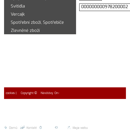
Svítidla
000000000978200002
Vercajk
Spotřební zboží, Spotřebiče
Zlevněné zboží
cookies
| Copyright ©
Návštěvy: On-
2026 EUROMAC spol. s r.o.
line: 9 * Návštěvy dnes 0
Celkem 0
Domů
|
Kontakt
|
Nahoru |
Zpět |
Mapa webu