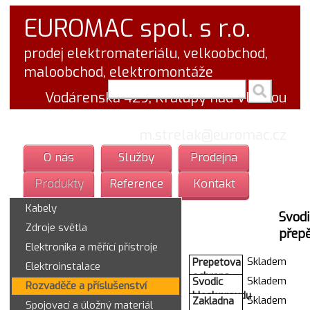
EUROMAC spol. s r.o.
prodej elektromateriálu, velkoobchod,
maloobchod, elektromontáže
vyhledej v textu
Vodárenská 429, Kralupy nad Vltavou
tel.: 777 766 555
email:
m.strelak@euromac.cz
O nás
Služby
Prodejna
Produkty
Reference
Kontakt
Kabely
Svodi
Zdroje světla
přepě
Elektronika a měřící přístroje
Skladem
Prepetova
Elektroinstalace
ochrana
Skladem
Svodic
Rozvaděče a příslušenství
1Z
blesk.proudu
Skladem
Zakladna
P53893
Spojovací a úložný materiál
V25-