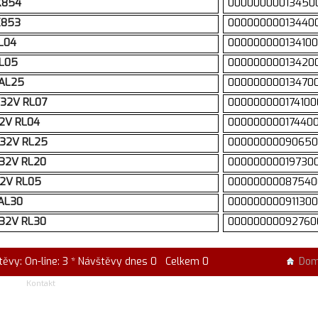
 K854
00000000013450
 K853
00000000013440
AL04
000000000134100
AL05
00000000013420
 AL25
00000000013470
A/32V RL07
000000000174100
32V RL04
000000000174400
A/32V RL25
00000000090650
/32V RL20
00000000019730
32V RL05
00000000087540
 AL30
000000000911300
/32V RL30
00000000092760
těvy: On-line: 3 * Návštěvy dnes 0 Celkem 0
Do
Kontakt