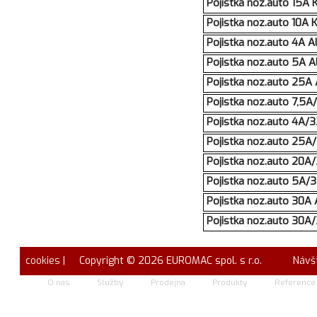
Pojistka noz.auto 15A
Pojistka noz.auto 10A
Pojistka noz.auto 4A 
Pojistka noz.auto 5A 
Pojistka noz.auto 25A
Pojistka noz.auto 7,5
Pojistka noz.auto 4A/
Pojistka noz.auto 25
Pojistka noz.auto 20A
Pojistka noz.auto 5A/
Pojistka noz.auto 30A
Pojistka noz.auto 30A
cookies
| Copyright © 2026 EUROMAC spol. s r.o.
Návš
O nás
Služby
Prodejna
Produkty
Reference