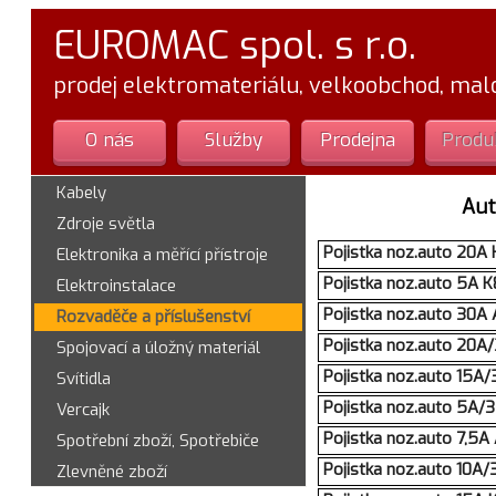
EUROMAC spol. s r.o.
prodej elektromateriálu, velkoobchod, ma
O nás
Služby
Prodejna
Produ
Kabely
Aut
Zdroje světla
Pojistka noz.auto 20A
Elektronika a měřící přístroje
Pojistka noz.auto 5A K
Elektroinstalace
Pojistka noz.auto 30A
Rozvaděče a příslušenství
Pojistka noz.auto 20A
Spojovací a úložný materiál
Pojistka noz.auto 15A/
Svítidla
Pojistka noz.auto 5A/
Vercajk
Pojistka noz.auto 7,5A
Spotřební zboží, Spotřebiče
Pojistka noz.auto 10A
Zlevněné zboží