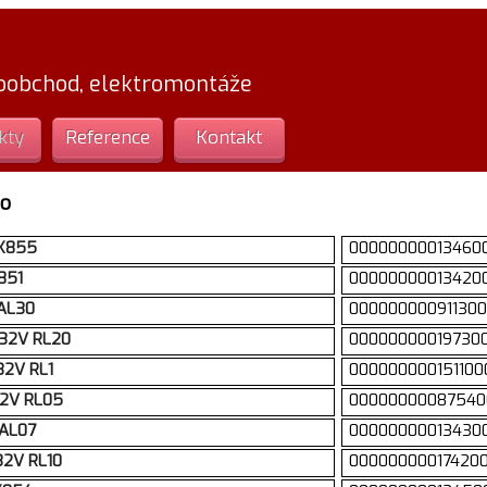
loobchod, elektromontáže
kty
Reference
Kontakt
o
 K855
00000000013460
851
00000000013420
 AL30
00000000091130
/32V RL20
00000000019730
32V RL1
000000000151100
32V RL05
00000000087540
 AL07
00000000013430
/32V RL10
00000000017420