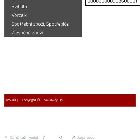
000000000308600001
Svítidla
Vercajk
Spotřební zboží, Spotřebiče
Zlevněné zboží
cookies
| Copyright ©
Návštěvy: On-
2026 EUROMAC spol. s r.o.
line: 4 * Návštěvy dnes 0
Celkem 0
Domů
|
Kontakt
|
Nahoru |
Zpět |
Mapa webu