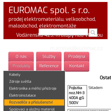
EUROMAC spol. s r.o.
prodej elektromateriálu, velkoobchod,
maloobchod, elektromontáže
vyhledej v textu
Vodárenská 429, Kralupy nad Vltavou
tel.: 777 766 555
email:
m.strelak@euromac.cz
O nás
Služby
Prodejna
Produkty
Reference
Kontakt
Kabely
Ostat
Zdroje světla
Skladem
Pojistka
Elektronika a měřící přístroje
noz.NH-3
Elektroinstalace
400A gG
Rozvaděče a příslušenství
500V
Spojovací a úložný materiál