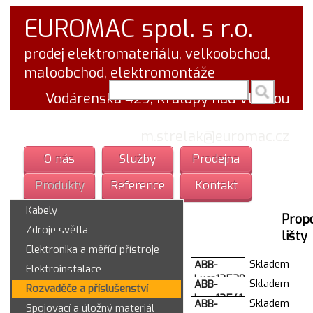
EUROMAC spol. s r.o.
prodej elektromateriálu, velkoobchod,
maloobchod, elektromontáže
vyhledej v textu
Vodárenská 429, Kralupy nad Vltavou
tel.: 777 766 555
email:
m.strelak@euromac.cz
O nás
Služby
Prodejna
Produkty
Reference
Kontakt
Kabely
Propo
Zdroje světla
lišty
Elektronika a měřící přístroje
Skladem
ABB-
Elektroinstalace
Luca12539
Skladem
ABB-
Rozvaděče a příslušenství
drzak listy
Luca12541
Skladem
ABB-
8M
Spojovací a úložný materiál
drzak listy