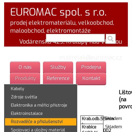
EUROMAC spol. s r.o.
prodej elektromateriálu, velkoobchod,
maloobchod, elektromontáže
vyhledej v textu
Vodárenská 429, Kralupy nad Vltavou
tel.: 777 766 555
email:
m.strelak@euromac.cz
O nás
Služby
Prodejna
Produkty
Reference
Kontakt
Kabely
Lišto
Zdroje světla
(na
Elektronika a měřící přístroje
povr
Elektroinstalace
Skladem
Krab.odb.55mm
Rozvaděče a příslušenství
k
Skladem
Krabice
Spojovací a úložný materiál
sokl.syst.7002