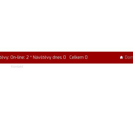
těvy: On-line: 2 * Návštěvy dnes 0 Celkem 0
Do
Kontakt