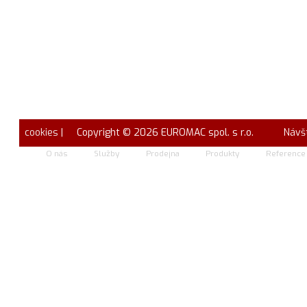
cookies
| Copyright © 2026 EUROMAC spol. s r.o.
Návš
O nás
Služby
Prodejna
Produkty
Reference