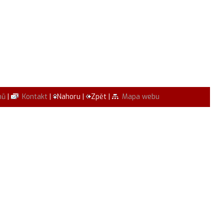
mů
|
Kontakt
|
Nahoru |
Zpět |
Mapa webu