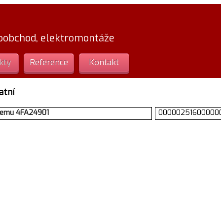
loobchod, elektromontáže
kty
Reference
Kontakt
atní
tnemu 4FA24901
00000251600000