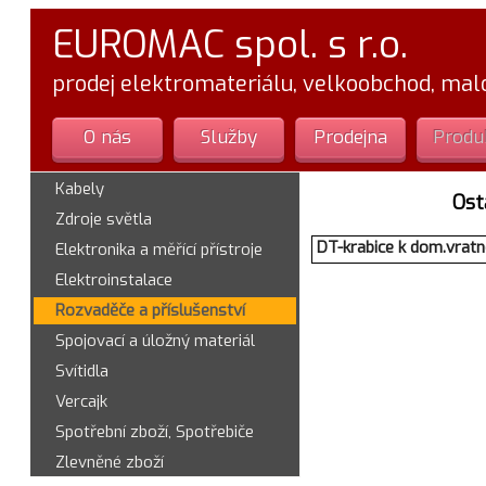
EUROMAC spol. s r.o.
prodej elektromateriálu, velkoobchod, ma
O nás
Služby
Prodejna
Produ
Kabely
Ost
Zdroje světla
DT-krabice k dom.vra
Elektronika a měřící přístroje
Elektroinstalace
Rozvaděče a příslušenství
Spojovací a úložný materiál
Svítidla
Vercajk
Spotřební zboží, Spotřebiče
Zlevněné zboží