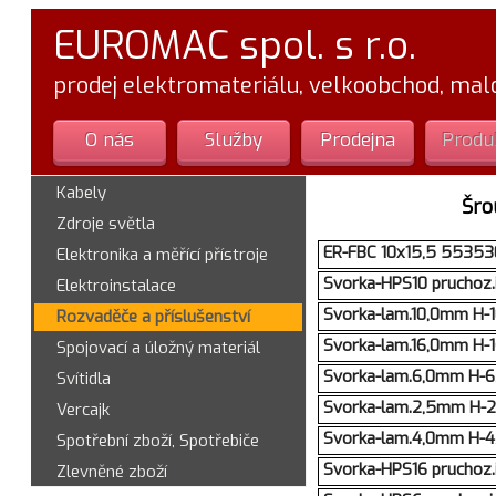
EUROMAC spol. s r.o.
prodej elektromateriálu, velkoobchod, ma
O nás
Služby
Prodejna
Produ
Kabely
Šro
Zdroje světla
ER-FBC 10x15,5 553530
Elektronika a měřící přístroje
Svorka-HPS10 pruchoz.
Elektroinstalace
Svorka-lam.10,0mm H-
Rozvaděče a příslušenství
Svorka-lam.16,0mm H-
Spojovací a úložný materiál
Svorka-lam.6,0mm H-
Svítidla
Svorka-lam.2,5mm H-
Vercajk
Svorka-lam.4,0mm H-
Spotřební zboží, Spotřebiče
Svorka-HPS16 pruchoz.
Zlevněné zboží