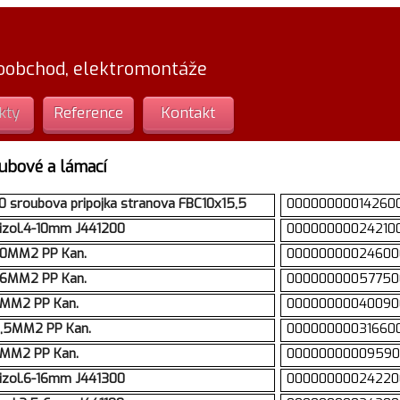
loobchod, elektromontáže
kty
Reference
Kontakt
ubové a lámací
 sroubova pripojka stranova FBC10x15,5
00000000014260
izol.4-10mm J441200
00000000024210
10MM2 PP Kan.
00000000024600
16MM2 PP Kan.
00000000057750
6MM2 PP Kan.
00000000040090
2,5MM2 PP Kan.
00000000031660
4MM2 PP Kan.
00000000009590
izol.6-16mm J441300
00000000024220