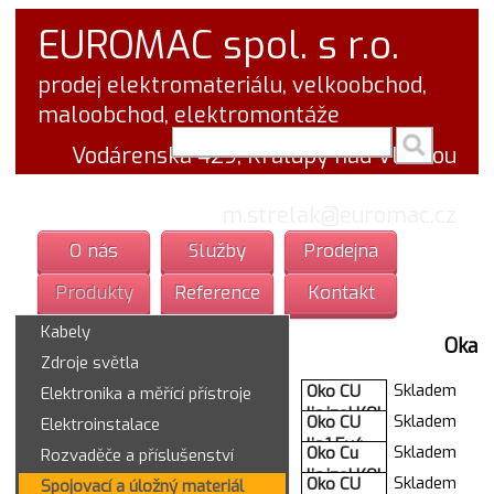
EUROMAC spol. s r.o.
prodej elektromateriálu, velkoobchod,
maloobchod, elektromontáže
vyhledej v textu
Vodárenská 429, Kralupy nad Vltavou
tel.: 777 766 555
email:
m.strelak@euromac.cz
O nás
Služby
Prodejna
Produkty
Reference
Kontakt
Kabely
Oka
Zdroje světla
Skladem
Oko CU
Elektronika a měřící přístroje
lis.izol.KOI
Skladem
Oko CU
Elektroinstalace
10/6
lis.1,5x4
Skladem
Oko Cu
Rozvaděče a příslušenství
27031,04
KU-L
lis.izol.KOI
27031,13
Skladem
Oko CU
Spojovací a úložný materiál
lehcene