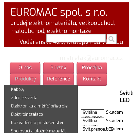
EUROMAC spol. s r.o.
prodej elektromateriálu, velkoobchod,
maloobchod, elektromontáže
vyhledej v textu
Vodárenská 429, Kralupy nad Vltavou
tel.: 777 766 555
email:
m.strelak@euromac.cz
O nás
Služby
Prodejna
Produkty
Reference
Kontakt
Kabely
Sviti
Zdroje světla
LED
Elektronika a měřící přístroje
Skladem
Svitilna
Elektroinstalace
LED CREE
Skladem
Svitilna
Rozvaděče a příslušenství
10W+2xLi-
Booklite
Skladem
Svit.prenos.LED
on
Spojovací a úložný materiál
na cteni