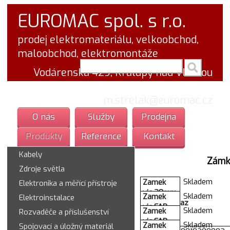
EUROMAC spol. s r.o.
prodej elektromateriálu, velkoobchod,
maloobchod, elektromontáže
vyhledej v textu
Vodárenská 429, Kralupy nad Vltavou
tel.: 777 766 555
email:
m.strelak@euromac.cz
O nás
Služby
Prodejna
Produkty
Reference
Kontakt
Kabely
Zámk
Zdroje světla
Skladem
Zamek
Elektronika a měřící přístroje
vis.20mm
Skladem
Zamek
Elektroinstalace
zaves.mosaz
vis.FAB
Skladem
Zamek
Rozvaděče a příslušenství
v krab./zr.
30H/63 3
vis.FAB
Skladem
Zamek
Spojovací a úložný materiál
klice