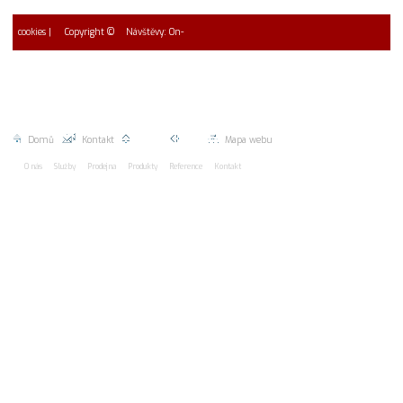
cookies
| Copyright ©
Návštěvy: On-
2026 EUROMAC spol. s r.o.
line: 1 * Návštěvy dnes 0
Celkem 0
Domů
|
Kontakt
|
Nahoru |
Zpět |
Mapa webu
O nás
Služby
Prodejna
Produkty
Reference
Kontakt